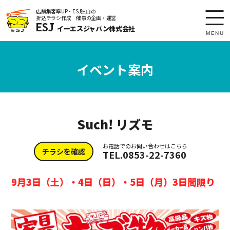
店舗集客率UP・ESJ独自の
折込チラシ作成 催事の企画・運営
toggl
ESJ
イーエスジャパン株式会社
navig
MENU
イベント案内
Such! リズモ
お電話でのお問い合わせはこちら
チラシを確認
TEL.0853-22-7360
9月3日（土）・4日（日）・5日（月）3日間限り